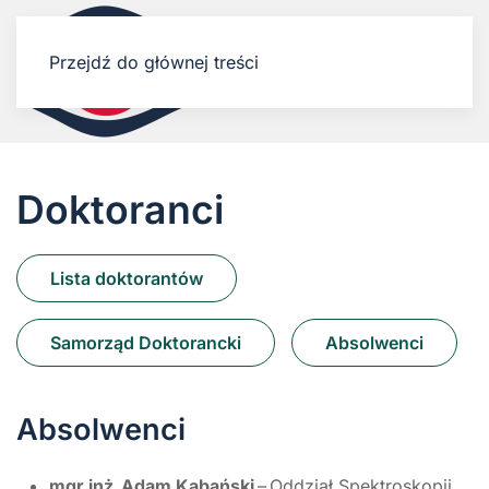
Przejdź do głównej treści
Doktoranci
Lista doktorantów
Samorząd Doktorancki
Absolwenci
Absolwenci
mgr inż. Adam Kabański
– Oddział Spektroskopii