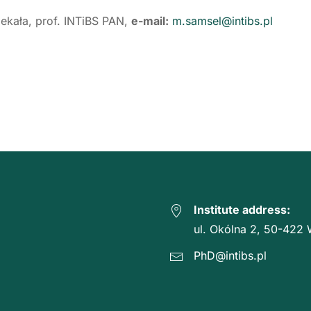
ekała, prof. INTiBS PAN,
e-mail:
m.samsel@intibs.pl
Institute address:
ul. Okólna 2, 50-422
PhD@intibs.pl