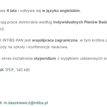
rwa
4 lata
i odbywa się
w języku angielskim
.
zują prace doktorskie według
Indywidualnych Planów Ba
ji.
SD INTiBS PAN jest
współpraca zagraniczna
, w tym krótkie
azdy na szkoły i konferencje naukowe.
 okres kształcenia
stypendium
z wyjątkiem ustawowych w
NK
(PDF, 140 kB)
l:
m.daszkiewicz@intibs.pl